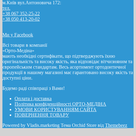
м.Київ вул.Антоновича 172:
тел.
+38 067 352-25-22
+38 050 413-20-02
Ми у Facebook
Всі товари в компанії
«Орто-Медіна»
мають необхідні сертифікати, що підтверджують їхню
оригінальність та високу якість, яка відповідає вітчизняним та
європейським стандартам. Весь асортимент ортодонтичної
продукції в нашому магазині має гарантовано високу якість та
доступні ціни.
Будемо раді співпраці з Вами!
Оплата і доставка
Полiтика конфіденційності ОРТО-МЕДІНА
УМОВИ КОРИСТУВАННЯМ САЙТА
ПОВЕРНЕННЯ ТОВАРУ
Powered by Vladis.marketing Тема Orchid Store від
Themebeez