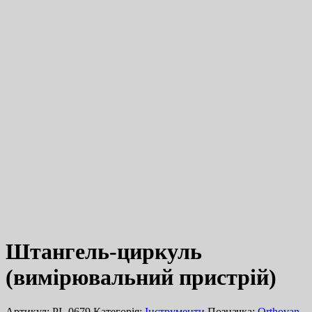
Штангель-циркуль
(вимірювальний пристрій)
Артикул:
PI- 0679
Категорія:
Інструменти
Позначка:
Orthovan