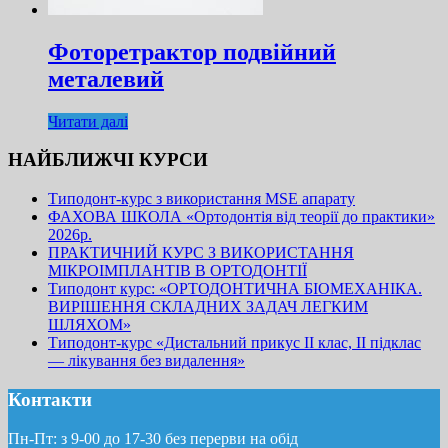
Фоторетрактор подвійний
металевий
Читати далі
НАЙБЛИЖЧІ КУРСИ
Типодонт-курс з використання MSE апарату
ФАХОВА ШКОЛА «Ортодонтія від теорії до практики»
2026р.
ПРАКТИЧНИЙ КУРС З ВИКОРИСТАННЯ
МІКРОІМПЛАНТІВ В ОРТОДОНТІЇ
Типодонт курс: «ОРТОДОНТИЧНА БІОМЕХАНІКА.
ВИРІШЕННЯ СКЛАДНИХ ЗАДАЧ ЛЕГКИМ
ШЛЯХОМ»
Типодонт-курс «Дистальний прикус II клас, II підклас
— лікування без видалення»
Контакти
Пн-Пт: з 9-00 до 17-30 без перерви на обід