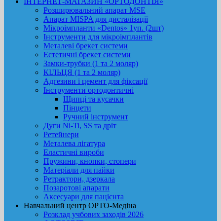
ІНТЕРНЕТ-МАГАЗИН «ОРТОДОНТІЯ»
Розширювальний апарат MSE
Апарат MISPA для дисталізації
Мікроімпланти «Dentos» 1уп. (2шт)
Інструменти для мікроімплантів
Металеві брекет системи
Естетичні брекет системи
Замки-трубки (1 та 2 моляр)
КІЛЬЦЯ (1 та 2 моляр)
Адгезиви і цемент для фіксації
Інструменти ортодонтичні
Щипці та кусачки
Пінцети
Ручний інструмент
Дуги Ni-Ti, SS та дріт
Ретейнери
Металева лігатура
Еластичні вироби
Пружини, кнопки, стопери
Матеріали для пайки
Ретрактори, дзеркала
Позаротові апарати
Аксесуари для пацієнта
Навчальний центр ОРТО-Медіна
Розклад учбових заходів 2026