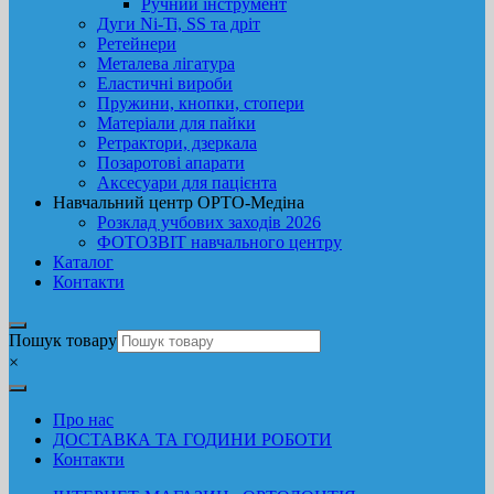
Ручний інструмент
Дуги Ni-Ti, SS та дріт
Ретейнери
Металева лігатура
Еластичні вироби
Пружини, кнопки, стопери
Матеріали для пайки
Ретрактори, дзеркала
Позаротові апарати
Аксесуари для пацієнта
Навчальний центр ОРТО-Медіна
Розклад учбових заходів 2026
ФОТОЗВІТ навчального центру
Каталог
Контакти
Пошук товару
×
Про нас
ДОСТАВКА ТА ГОДИНИ РОБОТИ
Контакти