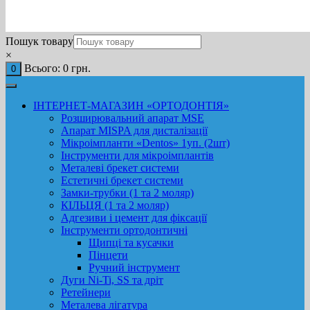
Пошук товару
×
Всього:
0
грн.
0
ІНТЕРНЕТ-МАГАЗИН «ОРТОДОНТІЯ»
Розширювальний апарат MSE
Апарат MISPA для дисталізації
Мікроімпланти «Dentos» 1уп. (2шт)
Інструменти для мікроімплантів
Металеві брекет системи
Естетичні брекет системи
Замки-трубки (1 та 2 моляр)
КІЛЬЦЯ (1 та 2 моляр)
Адгезиви і цемент для фіксації
Інструменти ортодонтичні
Щипці та кусачки
Пінцети
Ручний інструмент
Дуги Ni-Ti, SS та дріт
Ретейнери
Металева лігатура