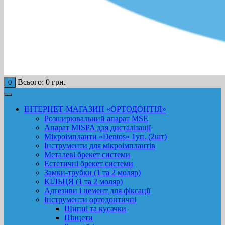
Всього:
0
грн.
0
ІНТЕРНЕТ-МАГАЗИН «ОРТОДОНТІЯ»
Розширювальний апарат MSE
Апарат MISPA для дисталізації
Мікроімпланти «Dentos» 1уп. (2шт)
Інструменти для мікроімплантів
Металеві брекет системи
Естетичні брекет системи
Замки-трубки (1 та 2 моляр)
КІЛЬЦЯ (1 та 2 моляр)
Адгезиви і цемент для фіксації
Інструменти ортодонтичні
Щипці та кусачки
Пінцети