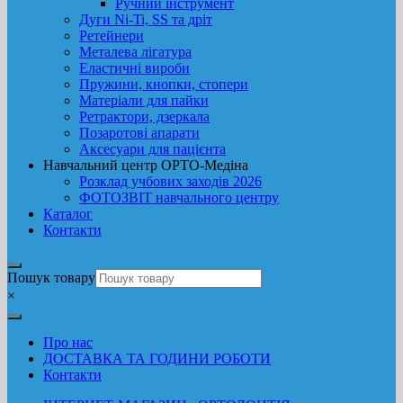
Ручний інструмент
Дуги Ni-Ti, SS та дріт
Ретейнери
Металева лігатура
Еластичні вироби
Пружини, кнопки, стопери
Матеріали для пайки
Ретрактори, дзеркала
Позаротові апарати
Аксесуари для пацієнта
Навчальний центр ОРТО-Медіна
Розклад учбових заходів 2026
ФОТОЗВІТ навчального центру
Каталог
Контакти
Пошук товару
×
Про нас
ДОСТАВКА ТА ГОДИНИ РОБОТИ
Контакти