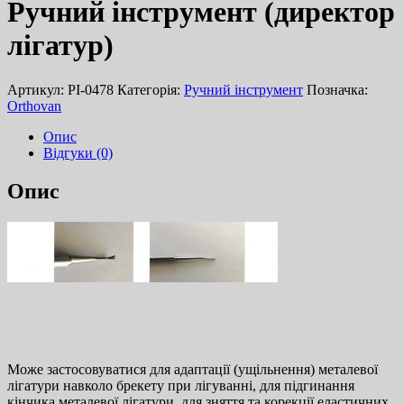
Ручний інструмент (директор
лігатур)
Артикул:
PI-0478
Категорія:
Ручний інструмент
Позначка:
Orthovan
Опис
Відгуки (0)
Опис
Може застосовуватися для адаптації (ущільнення) металевої
лігатури навколо брекету при лігуванні, для підгинання
кінчика металевої лігатури, для зняття та корекції еластичних