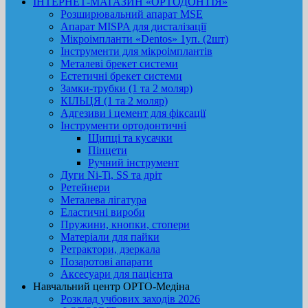
ІНТЕРНЕТ-МАГАЗИН «ОРТОДОНТІЯ»
Розширювальний апарат MSE
Апарат MISPA для дисталізації
Мікроімпланти «Dentos» 1уп. (2шт)
Інструменти для мікроімплантів
Металеві брекет системи
Естетичні брекет системи
Замки-трубки (1 та 2 моляр)
КІЛЬЦЯ (1 та 2 моляр)
Адгезиви і цемент для фіксації
Інструменти ортодонтичні
Щипці та кусачки
Пінцети
Ручний інструмент
Дуги Ni-Ti, SS та дріт
Ретейнери
Металева лігатура
Еластичні вироби
Пружини, кнопки, стопери
Матеріали для пайки
Ретрактори, дзеркала
Позаротові апарати
Аксесуари для пацієнта
Навчальний центр ОРТО-Медіна
Розклад учбових заходів 2026