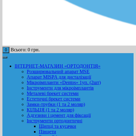
Всього:
0
грн.
0
ІНТЕРНЕТ-МАГАЗИН «ОРТОДОНТІЯ»
Розширювальний апарат MSE
Апарат MISPA для дисталізації
Мікроімпланти «Dentos» 1уп. (2шт)
Інструменти для мікроімплантів
Металеві брекет системи
Естетичні брекет системи
Замки-трубки (1 та 2 моляр)
КІЛЬЦЯ (1 та 2 моляр)
Адгезиви і цемент для фіксації
Інструменти ортодонтичні
Щипці та кусачки
Пінцети