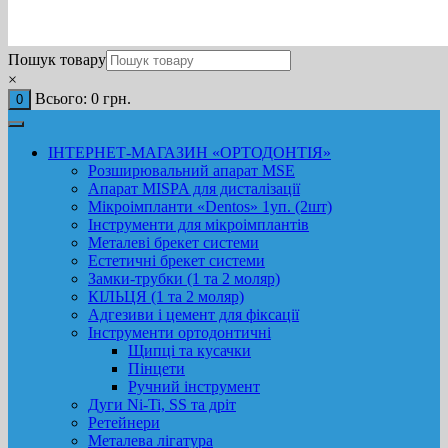
Пошук товару
×
Всього:
0
грн.
0
ІНТЕРНЕТ-МАГАЗИН «ОРТОДОНТІЯ»
Розширювальний апарат MSE
Апарат MISPA для дисталізації
Мікроімпланти «Dentos» 1уп. (2шт)
Інструменти для мікроімплантів
Металеві брекет системи
Естетичні брекет системи
Замки-трубки (1 та 2 моляр)
КІЛЬЦЯ (1 та 2 моляр)
Адгезиви і цемент для фіксації
Інструменти ортодонтичні
Щипці та кусачки
Пінцети
Ручний інструмент
Дуги Ni-Ti, SS та дріт
Ретейнери
Металева лігатура